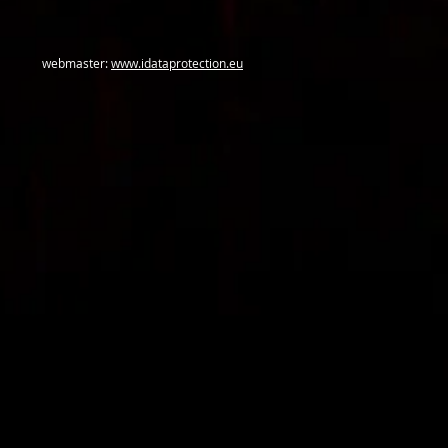
webmaster:
www.idataprotection.eu