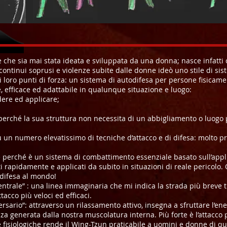
e che sia mai stata ideata e sviluppata da una donna; nasce infatti 
ntinui soprusi e violenze subite dalle donne ideò uno stile di sis
 i loro punti di forza: un sistema di autodifesa per persone fisicame
e, efficace ed adattabile in qualunque situazione e luogo:
dere ed applicare;
perché la sua struttura non necessita di un abbigliamento o luogo pe
su un numero elevatissimo di tecniche d’attacco e di difesa: molto 
e perché è un sistema di combattimento essenziale basato sull’appl
 rapidamente e applicati da subito in situazioni di reale pericolo. 
todifesa al mondo!
centrale” : una linea immaginaria che mi indica la strada più breve
tacco più veloci ed efficaci.
ersario”: attraverso un rilassamento attivo, insegna a sfruttare l’en
a generata dalla nostra muscolatura interna. Più forte è l’attacco p
e fisiologiche rende il Wing-Tzun praticabile a uomini e donne di qu