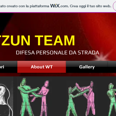
tato creato con la piattaforma
.com
. Crea oggi il tuo sito web.
TZUN TEAM
DIFESA PERSONALE DA STRADA
ori
About WT
Gallery