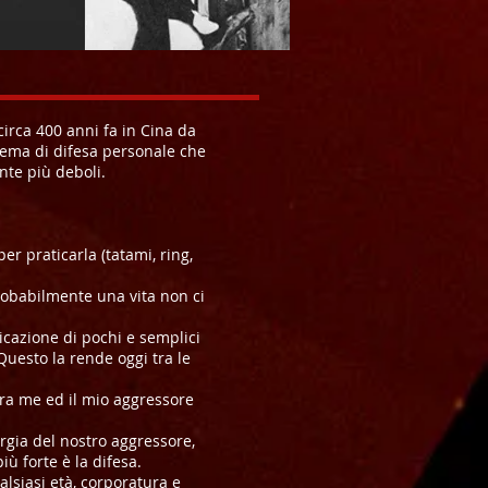
circa 400 anni fa in Cina da
tema di difesa personale che
nte più deboli.
r praticarla (tatami, ring,
probabilmente una vita non ci
icazione di pochi e semplici
Questo la rende oggi tra le
 tra me ed il mio aggressore
ergia del nostro aggressore,
iù forte è la difesa.
alsiasi età, corporatura e