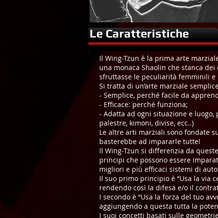
Le Caratteristiche
Il Wing-Tzun è la prima arte marzial
una monaca Shaolin che stanca dei co
sfruttasse le peculiarità femminili e
Si tratta di un’arte marziale semplic
- Semplice, perché facile da appren
- Efficace: perché funziona;
- Adatta ad ogni situazione e luogo, 
palestre, kimoni, divise, ecc..)
Le altre arti marziali sono fondate 
basterebbe ad impararle tutte!
Il Wing-Tzun si differenzia da quest
principi che possono essere imparati
migliori e più efficaci sistemi di au
Il suo primo principio è “Usa la via 
rendendo così la difesa e/o il contrat
I secondo è “Usa la forza del tuo avv
aggiungendo a questa tutta la potenz
I suoi concetti basati sulle geometri