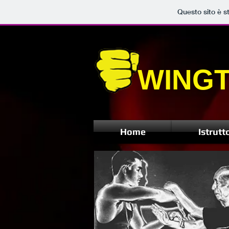
Questo sito è s
WING
Home
Istrutt