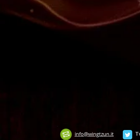
T
info@wingtzun.it