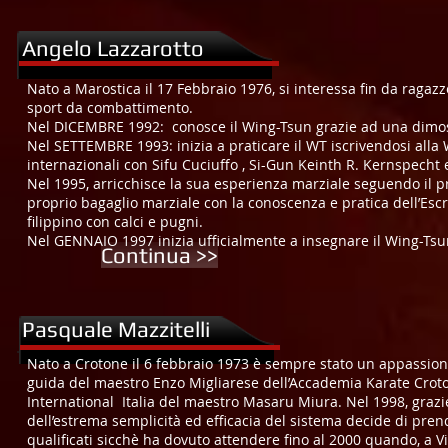
Angelo Lazzarotto
Nato a Marostica il 17 Febbraio 1976, si interessa fin da ragazzo 
sport da combattimento.
Nel DICEMBRE 1992: conosce il Wing-Tsun grazie ad una dimost
Nel SETTEMBRE 1993: inizia a praticare il WT iscrivendosi alla 
internazionali con Sifu Cuciuffo , Si-Gun Keinth R. Kernspecht 
Nel 1995, arricchisce la sua esperienza marziale seguendo il p
proprio bagaglio marziale con la conoscenza e pratica dell’Es
filippino con calci e pugni.
Nel GENNAIO 1997 inizia ufficialmente a insegnare il Wing-Tsu
Continua >>
Pasquale Mazzitelli
Nato a Crotone il 6 febbraio 1973 è sempre stato un appassionat
guida del maestro Enzo Migliarese dell’Accademia Karate Crot
International Italia del maestro Masaru Miura. Nel 1998, grazi
dell’estrema semplicità ed efficacia del sistema decide di prend
qualificati sicchè ha dovuto attendere fino al 2000 quando, a Vi